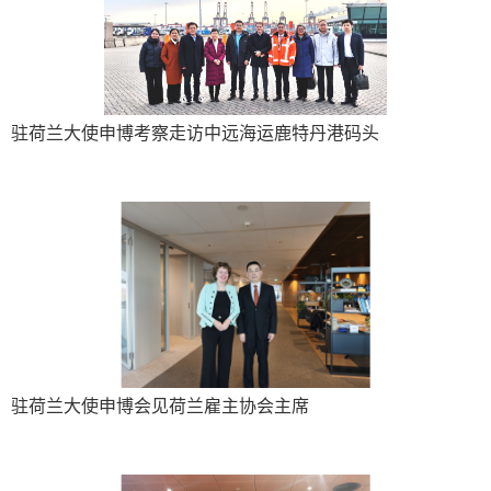
驻荷兰大使申博考察走访中远海运鹿特丹港码头
驻荷兰大使申博会见荷兰雇主协会主席